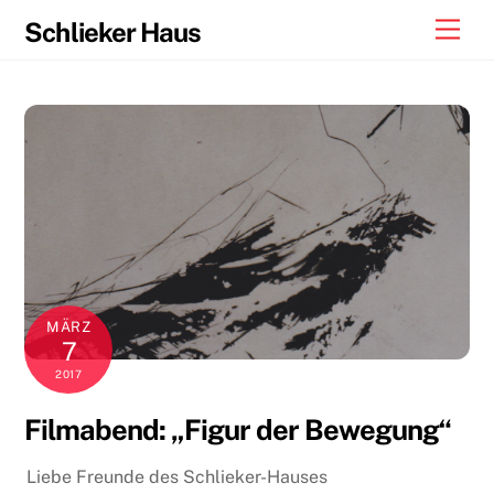
Skip
Men
Schlieker Haus
to
content
MÄRZ
7
2017
Filmabend: „Figur der Bewegung“
Liebe Freunde des Schlieker-Hauses