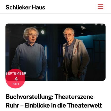
Skip
Men
Schlieker Haus
to
content
SEPTEMBER
4
2024
Buchvorstellung: Theaterszene
Ruhr – Einblicke in die Theaterwelt