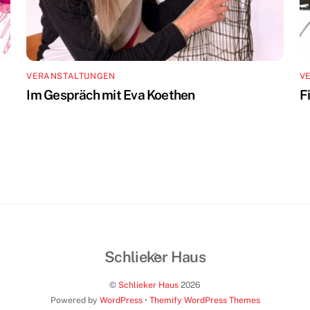
VERANSTALTUNGEN
V
Im Gespräch mit Eva Koethen
F
Back
Schlieker Haus
To
©
Schlieker Haus
2026
Top
Powered by
WordPress
•
Themify WordPress Themes